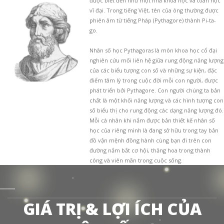
được biết đến như một nhà khoa học và toán học
vĩ đại. Trong tiếng Việt, tên của ông thường được
phiên âm từ tiếng Pháp (Pythagore) thành Pi-ta-
go.
Nhân số học Pythagoras là môn khoa học cổ đại
nghiên cứu mối liên hệ giữa rung động năng lượng
của các biểu tượng con số và những sự kiện, đặc
điểm tâm lý trong cuộc đời mỗi con người, được
phát triển bởi Pythagore. Con người chúng ta bản
chất là một khối năng lượng và các hình tượng con
số biểu thị cho rung động các dạng năng lượng đó.
Mỗi cá nhân khi nắm được bản thiết kế nhân số
học của riêng mình là đang sở hữu trong tay bản
đồ vận mệnh đồng hành cùng bạn đi trên con
đường nắm bắt cơ hội, thăng hoa trong thành
công và viên mãn trong cuộc sống.
GIÁ TRỊ & LỢI ÍCH CỦA