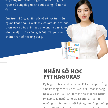
ứng dụng trên khắp thế giới và được hàng triệu
người sử dụng để giúp cho cuộc sống trở nên tốt
đẹp hơn.
Dựa trên những nghiên cứu về số học từ nhiều
nguồn khác nhau. Goldkids Việt Nam đã tích hợp,
chọn lọc và điều chỉnh sao cho phù hợp nhất với
văn hóa đặc trưng của người Việt để tạo ra sản
phẩm Nhân số học ứng dụng.
NHÂN SỐ HỌC
PYTHAGORAS
Pythagoras trong tiếng Hy Lạp là Πυθαγόρας. Ông
sinh khoảng năm 580 đến 572 TCN – mất khoảng
năm 500 đến 490 TCN, là một nhà triết học người
Hy Lạp và là người sáng lập ra phong trào tín
ngưỡng có tên học thuyết Pythagoras. Ông thường