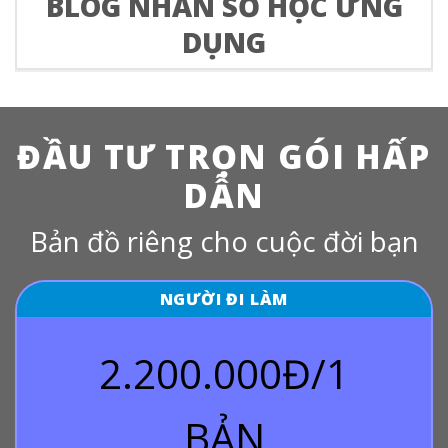
BLOG NHÂN SỐ HỌC ỨNG
DỤNG
ĐẦU TƯ TRỌN GÓI HẤP
DẪN
Bản đồ riêng cho cuộc đời bạn
NGƯỜI ĐI LÀM
2.200.000Đ/1
BẢN