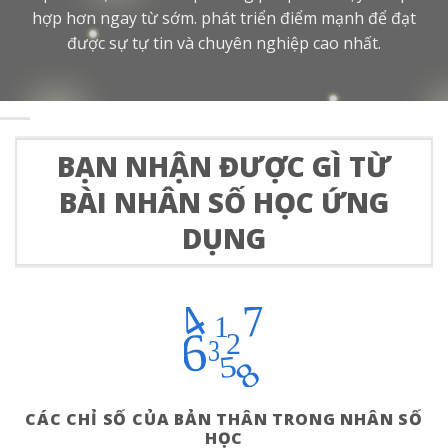
hợp hơn ngay từ sớm. phát triển điểm mạnh để đạt
được sự tự tin và chuyên nghiệp cao nhất.
BẠN NHẬN ĐƯỢC GÌ TỪ
BÀI NHÂN SỐ HỌC ỨNG
DỤNG
4
7
1
6
2
3
5
8
CÁC CHỈ SỐ CỦA BẢN THÂN TRONG NHÂN SỐ
HỌC