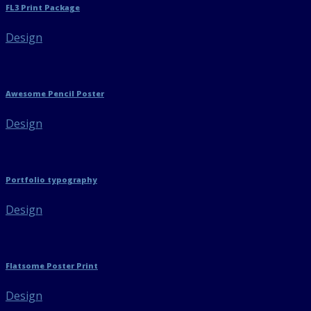
FL3 Print Package
Design
Awesome Pencil Poster
Design
Portfolio typography
Design
Flatsome Poster Print
Design